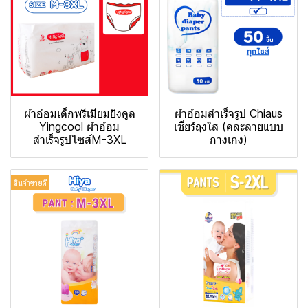
ผ้าอ้อมเด็กพรีเมียมยิงคูล
ผ้าอ้อมสำเร็จรูป Chiaus
Yingcool ผ้าอ้อม
เชียร์ถุงใส (คละลายแบบ
สำเร็จรูปไซส์M-3XL
กางเกง)
สินค้าขายดี