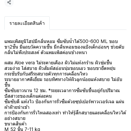
แชร์
รายละเอียดสินค้า
แพมเพิสยูนิโฮปมีกลิ่นหอม ซึมซับน้ำได้500-600 ML ขอบ
ขา2ชั้น มีแถบวัดความชื้น มีกลิ่นหอมของแป้งเด็กอ่อนๆ ช่วยดับ
กลิ่นไม่พึงประสงค์ ตัวแพมเพิสค่อนข้างหนา
ผสม Aloe vera ไม่ระคายเคือง ผิวไม่แห้งกร้าน ผิวชุ่มชื้น
สวมง่าย ใส่สบาย ผิวสัมผัสอ่อนนุ่มขอบเอว ขอบขายืดหยุ่น
กระชับรับกับสรีระสบายตัวทุกการเคลื่อนไหว
ระบายอากาศดีเยี่ยม รอบทิศทางให้ผิวลูกน้อยแห้งสบาย ไม่อับ
ชื้น
ซึมซับยาวนาน 12 ชม. *ระยะเวลาการซึมซับขึ้นอยู่กับปริมาณ
ปัสสาวะของเด็กแต่ละคน
ซึมซับดี แห้งไว ป้องกันการรั่วซึมด้วยซุปเปอร์พาวเวอร์เจล แผ่น
ผ้าฝ้ายนำเข้า
การป้องกันการรั่วไหลสองเท่า ทำให้รู้สึกสบายและเคลื่อนไหวได้
อย่างสบาย
ขนาดสินค้า
M 52 ชิ้น 7-11 kg