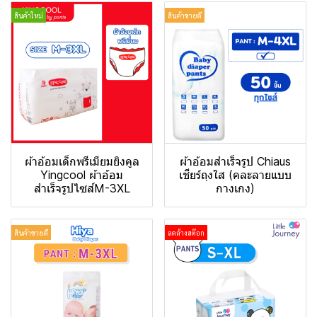
สินค้าใหม่
สินค้าขายดี
ผ้าอ้อมเด็กพรีเมียมยิงคูล
ผ้าอ้อมสำเร็จรูป Chiaus
Yingcool ผ้าอ้อม
เชียร์ถุงใส (คละลายแบบ
สำเร็จรูปไซส์M-3XL
กางเกง)
สินค้าขายดี
ลดล้างสต๊อก