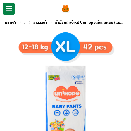
หน้าหลัก
...
ผ้าอ้อมเด็ก
ผ้าอ้อมสำเร็จรูป Unihope มีกลิ่นหอม (แบบกางเกง)