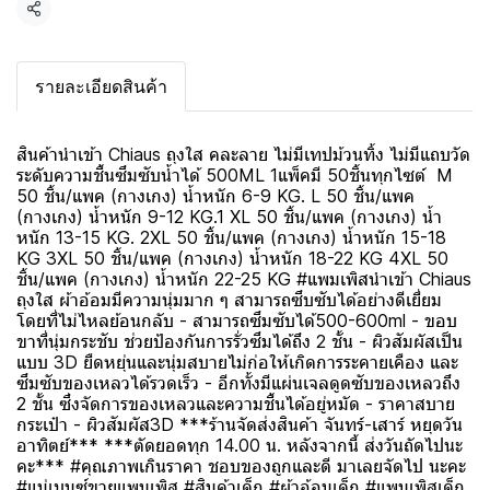
แชร์
รายละเอียดสินค้า
สินค้านำเข้า Chiaus ถุงใส คละลาย ไม่มีเทปม้วนทิ้ง ไม่มีแถบวัด
ระดับความชื้นซึมซับน้ำได้ 500ML 1แพ็คมี 50ชิ้นทุกไซต์ M
50 ชิ้น/แพค (กางเกง) น้ำหนัก 6-9 KG. L 50 ชิ้น/แพค
(กางเกง) น้ำหนัก 9-12 KG.1 XL 50 ชิ้น/แพค (กางเกง) น้ำ
หนัก 13-15 KG. 2XL 50 ชิ้น/แพค (กางเกง) น้ำหนัก 15-18
KG 3XL 50 ชิ้น/แพค (กางเกง) น้ำหนัก 18-22 KG 4XL 50
ชิ้น/แพค (กางเกง) น้ำหนัก 22-25 KG #แพมเพิสนำเข้า Chiaus
ถุงใส ผ้าอ้อมมีความนุ่มมาก ๆ สามารถซึบซับได้อย่างดีเยี่ยม
โดยที่ไม่ไหลย้อนกลับ - สามารถซึมซับได้500-600ml - ขอบ
ขาที่นุ่มกระชับ ช่วยป้องกันการรั่วซึมได้ถึง 2 ชั้น - ผิวสัมผัสเป็น
แบบ 3D ยืดหยุ่นและนุ่มสบายไม่ก่อให้เกิดการระคายเคือง และ
ซึมซับของเหลวได้รวดเร็ว - อีกทั้งมีแผ่นเจลดูดซับของเหลวถึง
2 ชั้น ซึ่งจัดการของเหลวและความชื้นได้อยู่หมัด - ราคาสบาย
กระเป๋า - ผิวสัมผัส3D ***ร้านจัดส่งสินค้า จันทร์-เสาร์ หยุดวัน
อาทิตย์*** ***ตัดยอดทุก 14.00 น. หลังจากนี้ ส่งวันถัดไปนะ
คะ*** #คุณภาพเกินราคา ชอบของถูกและดี มาเลยจัดไป นะคะ
#แม่เบนซ์ขายแพมเพิส #สินค้าเด็ก #ผ้าอ้อมเด็ก #แพมเพิสเด็ก