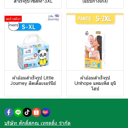
สำเร็จรูปไซส์M-3XL
(แบบกางเกง)
ลดล้างสต๊อก
ผ้าอ้อมสำเร็จรูป Little
ผ้าอ้อมสำเร็จรูป
Journey ลิตเติ้ลเจอร์นีย์
Unihope แพมเพิส ยูนิ
โฮป
บริษัท ศักดิ์สกุณ เทรดดิ้ง จำกัด