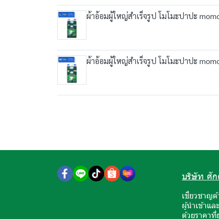
ผ้าอ้อมผู้ใหญ่สำเร็จรูป โมโมะปาปะ mom
ผ้าอ้อมผู้ใหญ่สำเร็จรูป โมโมะปาปะ mom
บริษัท ศัก
เชี่ยวชาญด้
ผู้นำเข้าแล
ด้วยราคาท